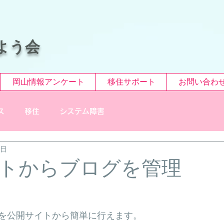
よう会
岡山情報アンケート
移住サポート
お問い合わ
ス
移住
システム障害
1日
トからブログを管理
を公開サイトから簡単に行えます。 