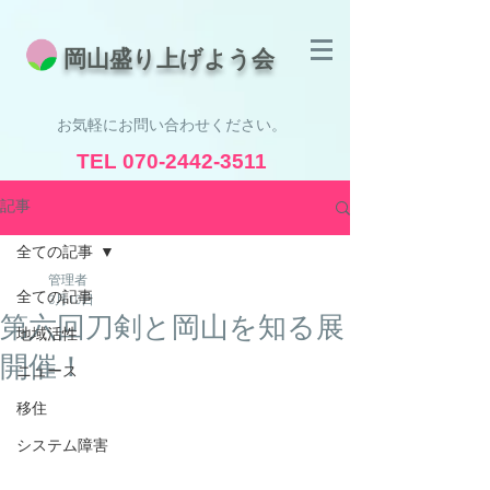
​岡山盛り上げよう会
お気軽にお問い合わせください。
TEL
070-2442-3511
受付時間 8:30 - 19:00
記事
全ての記事
管理者
全ての記事
3月10日
第六回刀剣と岡山を知る展
地域活性
開催！
ニュース
移住
システム障害