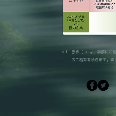
※1 赤枠（□）は、事前にご
のご精算を頂きます。詳