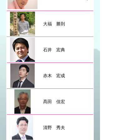
大福 勝則
石井 宏典
赤木 宏成
髙田 佳宏
清野 秀夫