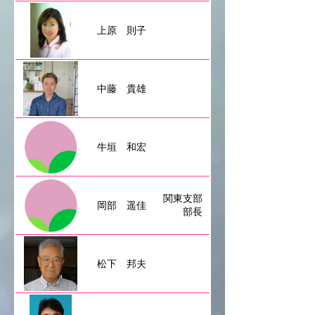
上原 則子
中藤 貴雄
牛垣 和宏
関東支部 支
岡部 遥佳
部長
松下 邦夫