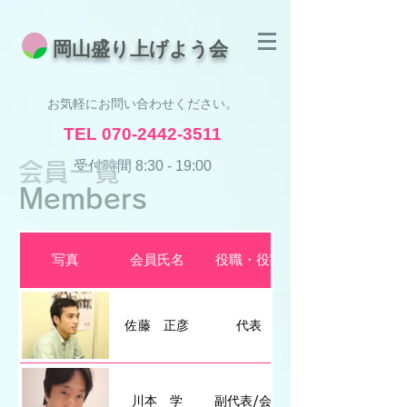
​岡山盛り上げよう会
お気軽にお問い合わせください。
TEL
070-2442-3511
受付時間 8:30 - 19:00
会員一覧
​Members
写真
会員氏名
役職・役割
佐藤 正彦
代表
川本 学
副代表/会計