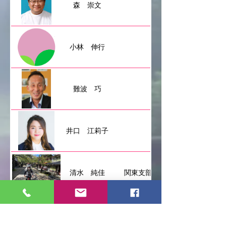
森 崇文
小林 伸行
難波 巧
井口 江莉子
清水 純佳
関東支部
鶴田 康仁