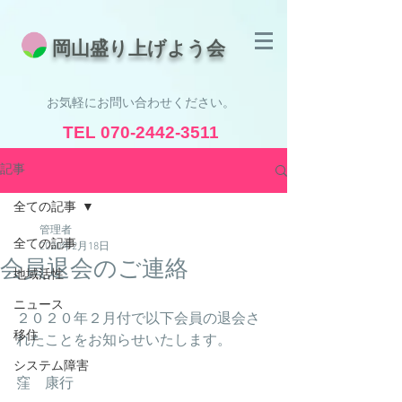
​岡山盛り上げよう会
お気軽にお問い合わせください。
TEL
070-2442-3511
受付時間 8:30 - 19:00
記事
全ての記事
管理者
全ての記事
2020年2月18日
会員退会のご連絡
地域活性
ニュース
２０２０年２月付で以下会員の退会さ
移住
れたことをお知らせいたします。
システム障害
窪　康行