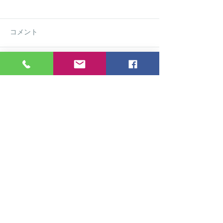
コメント
コメントを追加…
第六回刀剣と岡山を知る
🎮 キャリチャ
展開催！
開催！
お気軽にお問い合わせください。
TEL
070-2442-3511
受付時間 8:30 - 19:00
info@okamorikai.com
Copyright ©
岡山盛り上げよう会
All Rights