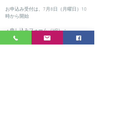
お申込み受付は、7月8日（月曜日）10
時から開始
・申し込みフォーム（HP）：
http://www.shimodenbus.jp/tour02/ijus
hitami2019_02/
・TEL：086-224-8824
・FAX：086-231-2730
※この旅行は、記載されている条件の
ほか、当社の「旅行業約款」（募集型
企画旅行契約）によります。後日お渡
しする、ご旅行条件書をお読みくださ
い。
※旅行業取扱管理者とは、お客様の旅