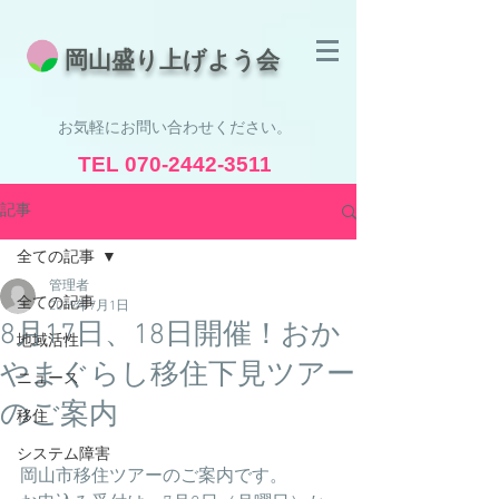
​岡山盛り上げよう会
お気軽にお問い合わせください。
TEL
070-2442-3511
受付時間 8:30 - 19:00
記事
全ての記事
管理者
全ての記事
2019年7月1日
8月17日、18日開催！おか
地域活性
やまぐらし移住下見ツアー
ニュース
のご案内
移住
システム障害
岡山市移住ツアーのご案内です。