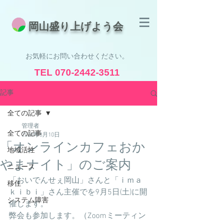
​岡山盛り上げよう会
お気軽にお問い合わせください。
TEL
070-2442-3511
受付時間 8:30 - 19:00
記事
全ての記事
管理者
全ての記事
2020年8月10日
「オンラインカフェおか
地域活性
やまナイト」のご案内
ニュース
「おいでんせぇ岡山」さんと「ｉｍａ
移住
ｋｉｂｉ」さん主催でを9月5日(土)に開
システム障害
催します。
弊会も参加します。（Zoomミーティン