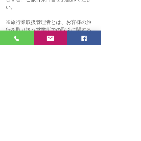
しする、ご旅行条件書をお読みくださ
い。
※旅行業取扱管理者とは、お客様の旅
行を取り扱う営業所での取引に関する
責任者です。この旅行契約に関し、担
当者からのご説明に不明な点があれ
ば、当社の旅行業務取扱管理者にお尋
ねください。
【おかやまぐらし移住下見ツアー　今
後の日程】
■第2回目は、「岡山市」「美咲町」の2
市町を巡るツアーです。
　開催日は、8月17日（土）、18日
（日）です。