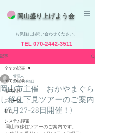
​岡山盛り上げよう会
お気軽にお問い合わせください。
TEL
070-2442-3511
受付時間 8:30 - 19:00
記事
全ての記事
管理人
全ての記事
2019年6月5日
岡山市主催 おかやまぐら
地域活性
し移住下見ツアーのご案内
ニュース
（7月27-28日開催！)
移住
システム障害
岡山市移住ツアーのご案内です。