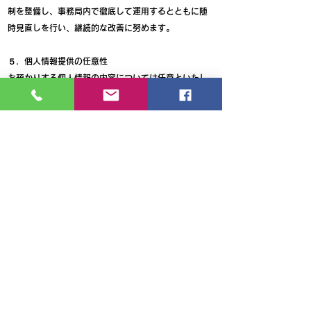
制を整備し、事務局内で徹底して運用するとともに随
時見直しを行い、継続的な改善に努めます。
５．個人情報提供の任意性
お預かりする個人情報の内容については任意といたし
ますが、事務局が依頼する情報の提供がない場合、内
容が正確でない場合は、円滑なサービスのご提供に支
障をきたす可能性がございますのでご了承下さい。
６．問い合わせへの対応
私たちは、私たちが取り扱う個人情報について、本人
から開示、訂正、利用停止及び苦情相談等のお問い合
わせがあった場合は適正に対応します。
制定日：2024 年 7 月 25 日
岡山盛り上げよう会
学校法人関西学園 関西高等学校
有限会社 COLLABOSTUDIO